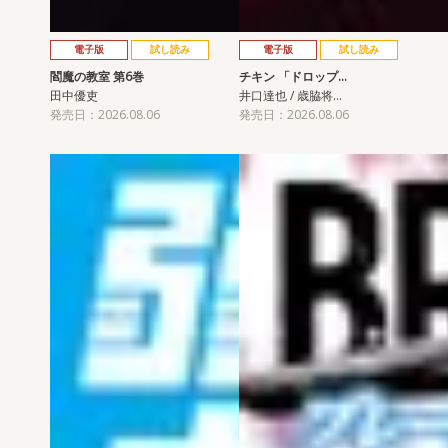
電子版
試し読み
電子版
試し読み
閻魔の教室 第6巻
チキン 「ドロップ…
田中優吏
井口達也 / 歳脇将…
発売日：2026.08.06
発売日：2026.08.06