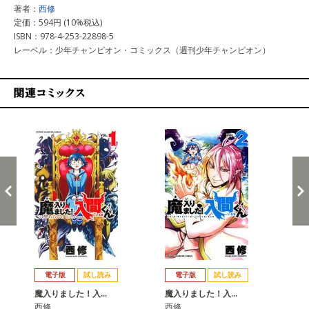
著者：
西修
定価：594円 (10%税込)
ISBN：978-4-253-22898-5
レーベル：少年チャンピオン・コミックス（週刊少年チャンピオン）
関連コミックス
戻る
進む
電子版
試し読み
電子版
試し読み
魔入りました！入…
魔入りました！入…
魔
西修
西修
西