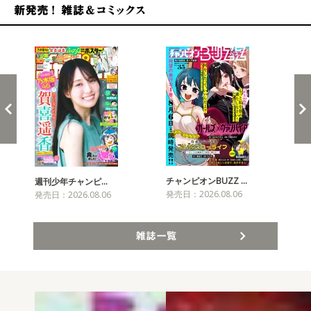
新発売！雑誌&コミックス
チャンピオンBUZZ …
週刊少年チャンピ…
月
発売日：2026.08.06
発売日：2026.08.06
発売
雑誌一覧