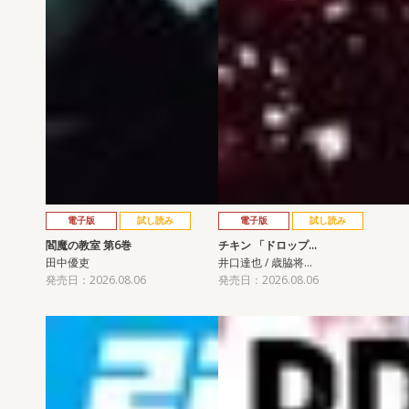
電子版
試し読み
電子版
試し読み
閻魔の教室 第6巻
チキン 「ドロップ…
田中優吏
井口達也 / 歳脇将…
発売日：2026.08.06
発売日：2026.08.06