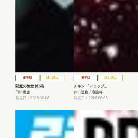
電子版
試し読み
電子版
試し読み
閻魔の教室 第6巻
チキン 「ドロップ…
田中優吏
井口達也 / 歳脇将…
発売日：2026.08.06
発売日：2026.08.06