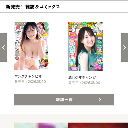
新発売！雑誌&コミックス
ヤングチャンピオ…
チャ
週刊少年チャンピ…
発売日：2026.08.10
発売
発売日：2026.08.06
雑誌一覧