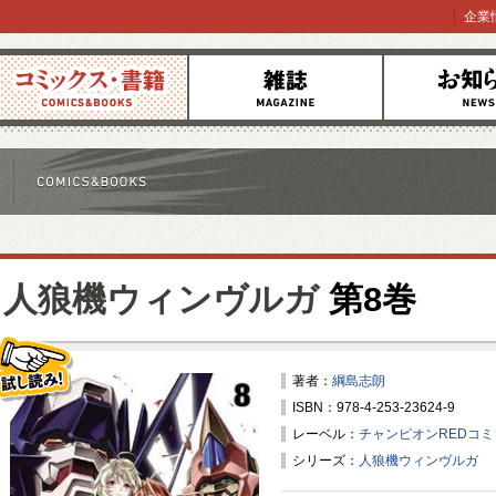
企業
コミックス
雑誌
お知らせ
人狼機ウィンヴルガ
第8巻
著者：
綱島志朗
ISBN：978-4-253-23624-9
試し読み！
レーベル：
チャンピオンREDコ
シリーズ：
人狼機ウィンヴルガ