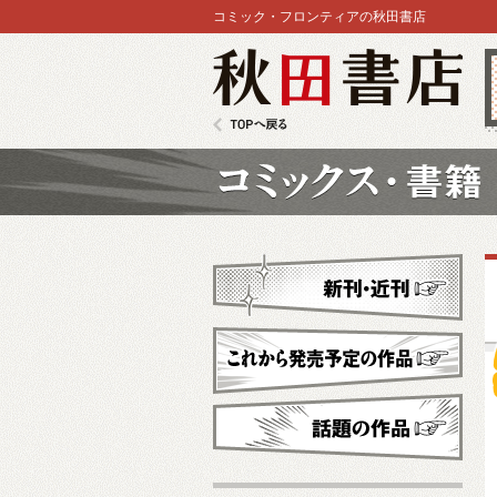
コミック・フロンティアの秋田書店
秋田書店
TOPへ戻る
コミックス
新刊・近刊
これから発売予定
話題の作品