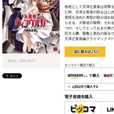
依然として天津之黄泉は攻撃
た時、天津之黄泉の民をはじ
覚悟を決めた青歌の歌が流れ
らせる、大叛逆の狼煙。それ
つの、そしてとっておきの奥
巨大人機、盤亀と真白の操るウ
天津之黄泉編クライマックス!!
試し読み！
発売日：2020.09.17
オンライン書店で購入
電子書籍で購入