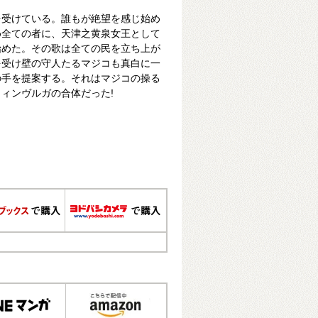
を受けている。誰もが絶望を感じ始め
め全ての者に、天津之黄泉女王として
始めた。その歌は全ての民を立ち上が
を受け壁の守人たるマジコも真白に一
の手を提案する。それはマジコの操る
ィンヴルガの合体だった!