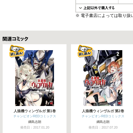
※ 電子書店によっては取り扱
関連コミックス
人狼機ウィンヴルガ 第1巻
人狼機ウィンヴルガ 第2巻
チャンピオンREDコミックス
チャンピオンREDコミックス
綱島志朗
綱島志朗
発売日：2017.01.20
発売日：2017.07.20