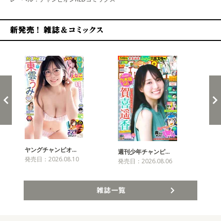
新発売！雑誌&コミックス
ヤングチャンピオ…
チャ
週刊少年チャンピ…
発売日：2026.08.10
発売
発売日：2026.08.06
雑誌一覧