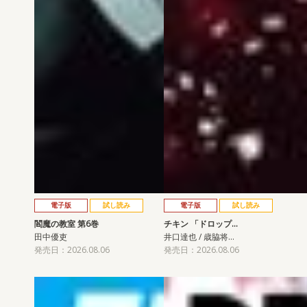
電子版
試し読み
電子版
試し読み
閻魔の教室 第6巻
チキン 「ドロップ…
田中優吏
井口達也 / 歳脇将…
発売日：2026.08.06
発売日：2026.08.06