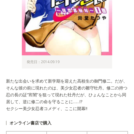
発売日：2014.09.19
新たな出会いを求めて新学期を迎えた高校生の御門修二。だが、
そんな彼の前に現れたのは、美少女忍者の雛守牡丹。修二の持つ
忍の長の証“宵闇”を狙って現れた牡丹だが、ひょんなことから同
居して、逆に修二の命を守ることに……!?
セクシー美少女忍者コメディ、ここに開幕!!
オンライン書店で購入