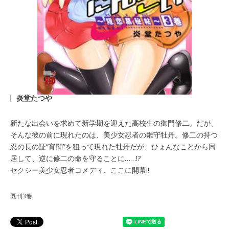
炎堂たつや
新たな出会いを求めて新学期を迎えた高校生の御門修二。だが、
そんな彼の前に現れたのは、美少女忍者の雛守牡丹。修二の持つ
忍の長の証“宵闇”を狙って現れた牡丹だが、ひょんなことから同
居して、逆に修二の命を守ることに……!?
セクシー美少女忍者コメディ、ここに開幕!!
既刊3巻