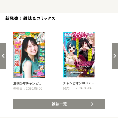
新発売！雑誌&コミックス
チャンピオンBUZZ …
週刊少年チャンピ…
月
発売日：2026.08.06
発売日：2026.08.06
発売
雑誌一覧