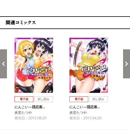
関連コミックス
戻る
進む
電子版
試し読み
電子版
試し読み
にんこい～隠恋慕…
にんこい～隠恋慕…
に
炎堂たつや
炎堂たつや
炎
発売日：2015.08.20
発売日：2015.04.20
発売