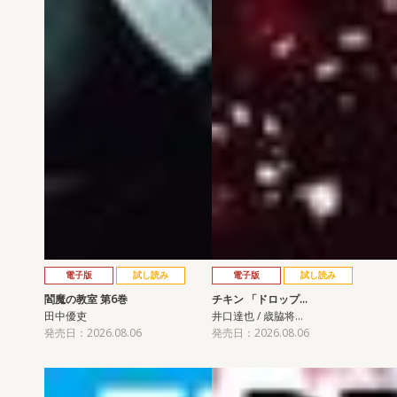
電子版
試し読み
電子版
試し読み
閻魔の教室 第6巻
チキン 「ドロップ…
田中優吏
井口達也 / 歳脇将…
発売日：2026.08.06
発売日：2026.08.06