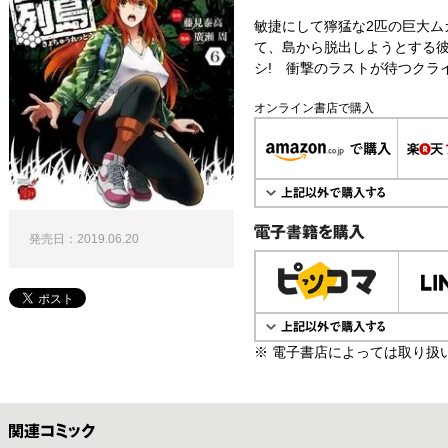
敏捷にして獰猛な2匹の巨大ム
て、島から脱出しようとする
シ! 衝撃のラストが待つクライ
オンライン書店で購入
発売日：2019.06.20
電子書籍で購入
※ 電子書店によっては取り扱