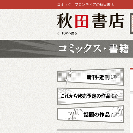
コミック・フロンティアの秋田書店
秋田書店
TOPへ戻る
コミックス
新刊・近刊
これから発売予定
話題の作品