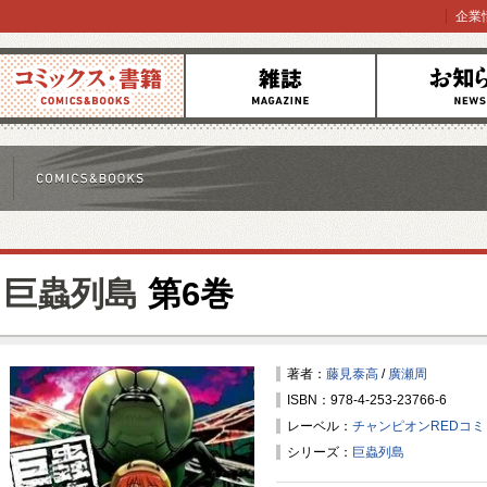
企業
コミックス
雑誌
お知らせ
巨蟲列島
第6巻
著者：
藤見泰高
/
廣瀬周
ISBN：978-4-253-23766-6
レーベル：
チャンピオンREDコ
シリーズ：
巨蟲列島