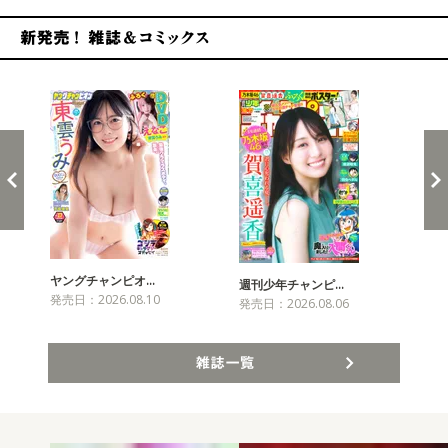
新発売！雑誌&コミックス
ヤングチャンピオ…
チャ
週刊少年チャンピ…
発売日：2026.08.10
発売
発売日：2026.08.06
雑誌一覧