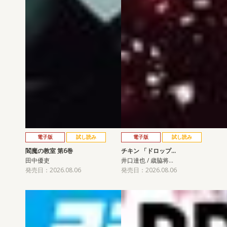
電子版
試し読み
電子版
試し読み
閻魔の教室 第6巻
チキン 「ドロップ…
田中優吏
井口達也 / 歳脇将…
発売日：2026.08.06
発売日：2026.08.06