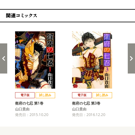
関連コミックス
戻る
進む
電子版
試し読み
電子版
試し読み
衛府の七忍 第1巻
衛府の七忍 第3巻
衛
山口貴由
山口貴由
山
発売日：2015.10.20
発売日：2016.12.20
発売