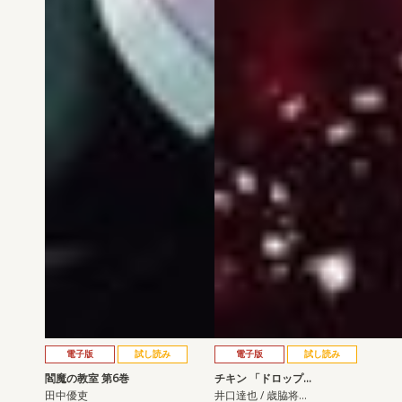
電子版
試し読み
電子版
試し読み
閻魔の教室 第6巻
チキン 「ドロップ…
田中優吏
井口達也 / 歳脇将…