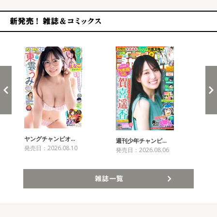
新発売！雑誌&コミックス
ヤングチャンピオ…
チャ
週刊少年チャンピ…
発売日：2026.08.10
発売
発売日：2026.08.06
雑誌一覧