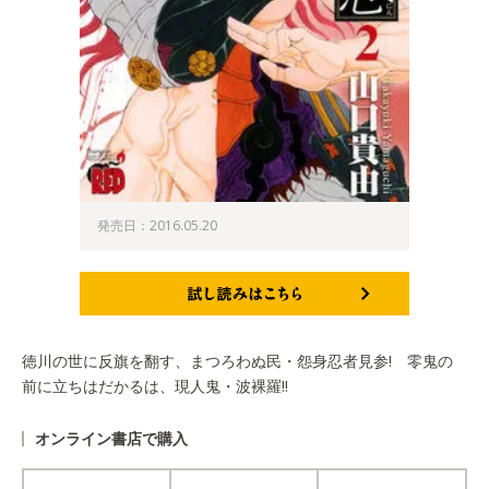
発売日：2016.05.20
試し読みはこちら
徳川の世に反旗を翻す、まつろわぬ民・怨身忍者見参! 零鬼の
前に立ちはだかるは、現人鬼・波裸羅!!
オンライン書店で購入