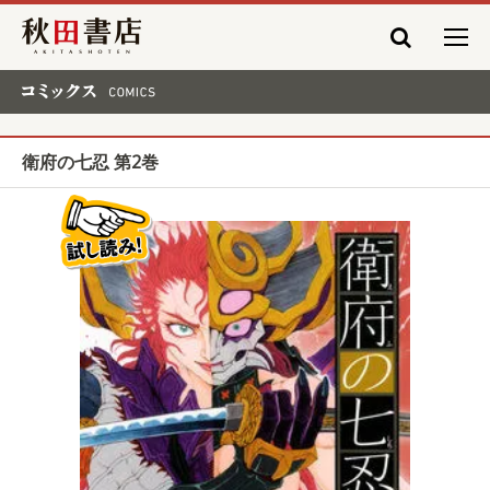
秋田書店
コミックス COMICS
衛府の七忍 第2巻