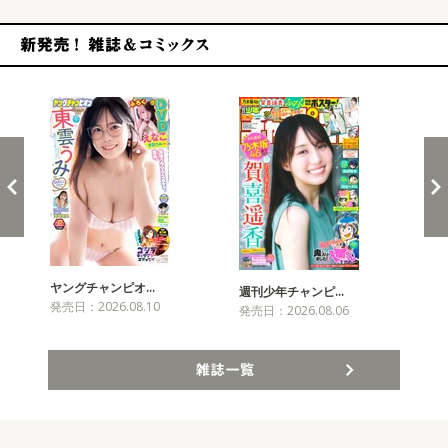
新発売！雑誌&コミックス
ヤングチャンピオ…
チャ
週刊少年チャンピ…
発売日：2026.08.10
発売
発売日：2026.08.06
雑誌一覧