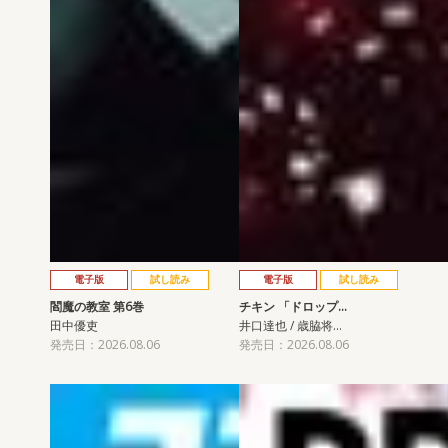
電子版
試し読み
電子版
試し読み
閻魔の教室 第6巻
チキン 「ドロップ…
田中優吏
井口達也 / 歳脇将…
発売日：2026.08.06
発売日：2026.08.06