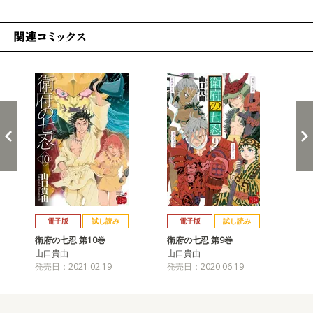
関連コミックス
戻る
進む
電子版
試し読み
電子版
試し読み
衛府の七忍 第10巻
衛府の七忍 第9巻
衛
山口貴由
山口貴由
山
発売日：2021.02.19
発売日：2020.06.19
発売