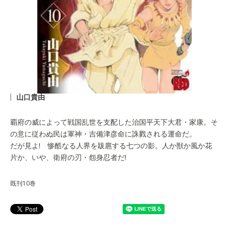
山口貴由
覇府の威によって戦国乱世を支配した治国平天下大君・家康。そ
の意に従わぬ民は軍神・吉備津彦命に誅戮される運命だ。
だが見よ! 惨酷なる人界を跋扈する七つの影。人か獣か風か花
片か、いや、衛府の刃・怨身忍者だ!
既刊10巻