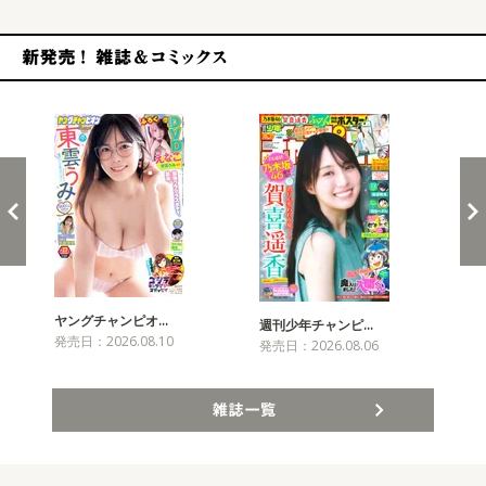
新発売！雑誌&コミックス
ヤングチャンピオ…
チャ
週刊少年チャンピ…
発売日：2026.08.10
発売
発売日：2026.08.06
雑誌一覧