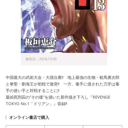
発売日：2018.10.05
中国最大の武術大会・大擂台賽!! 地上最強の生物・範馬勇次郎
と拳聖・劉海王が初戦で激突!! 一方、毒手に侵された刃牙は毒
手の使い手と対戦することに!!
最凶死刑囚の“その後”を描いた新作描き下ろし『REVENGE
TOKYO No.1「ドリアン」』収録!!
オンライン書店で購入