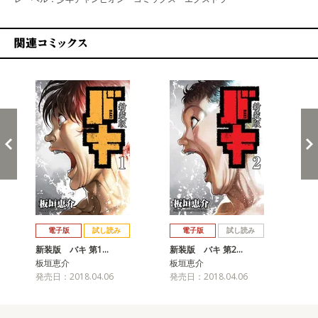
関連コミックス
戻る
進む
電子版
試し読み
電子版
試し読み
新装版 バキ 第1…
新装版 バキ 第2…
新
板垣恵介
板垣恵介
板
発売日：2018.04.06
発売日：2018.04.06
発売