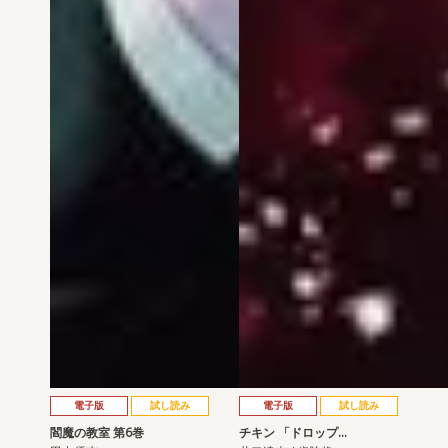
電子版
試し読み
電子版
試し読み
閻魔の教室 第6巻
チキン 「ドロップ…