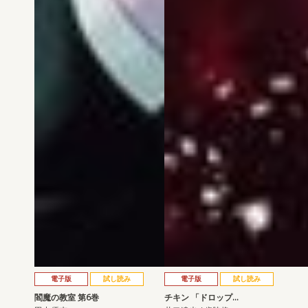
電子版
試し読み
電子版
試し読み
閻魔の教室 第6巻
チキン 「ドロップ…