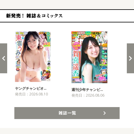
新発売！雑誌&コミックス
ヤングチャンピオ…
チャ
週刊少年チャンピ…
発売日：2026.08.10
発売
発売日：2026.08.06
雑誌一覧