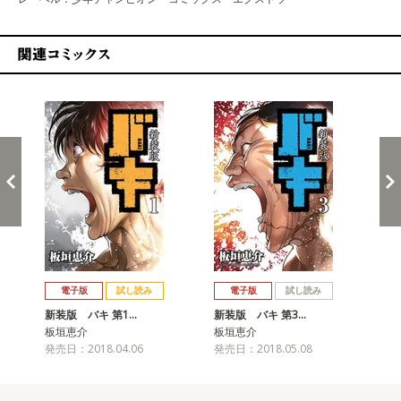
関連コミックス
戻る
進む
電子版
試し読み
電子版
試し読み
新装版 バキ 第1…
新装版 バキ 第3…
新
板垣恵介
板垣恵介
板
発売日：2018.04.06
発売日：2018.05.08
発売