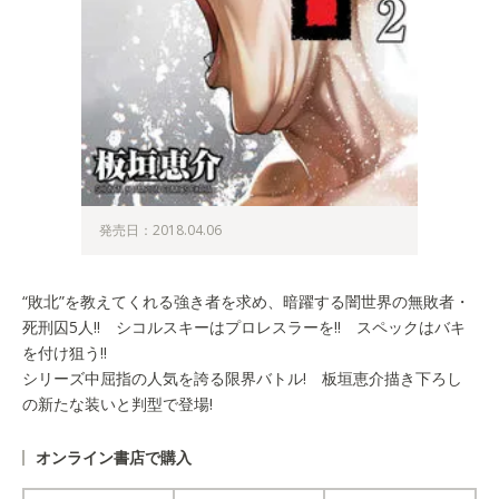
発売日：2018.04.06
“敗北”を教えてくれる強き者を求め、暗躍する闇世界の無敗者・
死刑囚5人!! シコルスキーはプロレスラーを!! スペックはバキ
を付け狙う!!
シリーズ中屈指の人気を誇る限界バトル! 板垣恵介描き下ろし
の新たな装いと判型で登場!
オンライン書店で購入