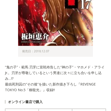
発売日：2018.12.07
“鬼の子”・範馬 刃牙に宣戦布告した“神の子”・マホメド・アライ
Jr.。刃牙が尊敬しているという男達に次々に立ち合いを申し込
み…!?
最凶死刑囚の“その後”を描いた新作描き下ろし『REVENGE
TOKYO No.5「柳龍光」』収録!!
オンライン書店で購入