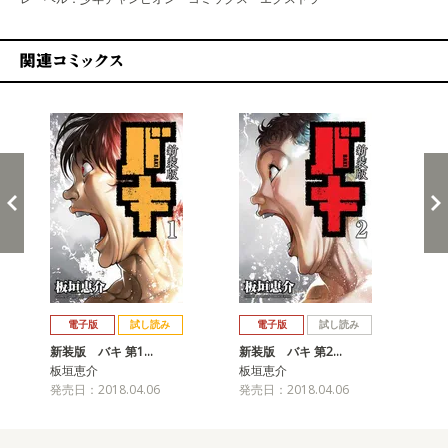
関連コミックス
戻る
進む
電子版
試し読み
電子版
試し読み
新装版 バキ 第1…
新装版 バキ 第2…
新
板垣恵介
板垣恵介
板
発売日：2018.04.06
発売日：2018.04.06
発売