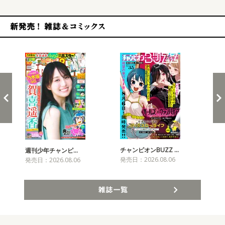
新発売！雑誌&コミックス
チャンピオンBUZZ …
週刊少年チャンピ…
月
発売日：2026.08.06
発売日：2026.08.06
発売
雑誌一覧