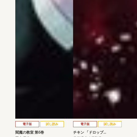
電子版
試し読み
電子版
試し読み
閻魔の教室 第6巻
チキン 「ドロップ…