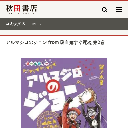
秋田書店
コミックス COMICS
アルマジロのジョン from 吸血鬼すぐ死ぬ 第2巻