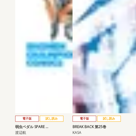
電子版
試し読み
電子版
試し読み
弱虫ペダル SPARE …
BREAK BACK 第25巻
渡辺航
KASA