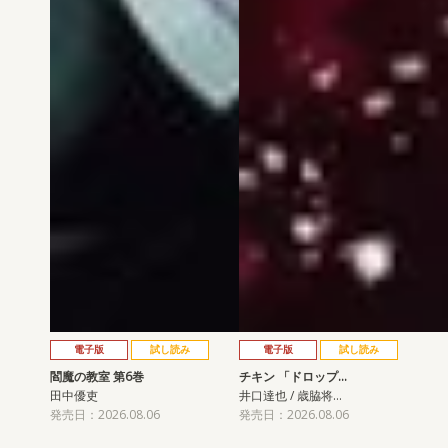
電子版
試し読み
電子版
試し読み
閻魔の教室 第6巻
チキン 「ドロップ…
田中優吏
井口達也 / 歳脇将…
発売日：2026.08.06
発売日：2026.08.06