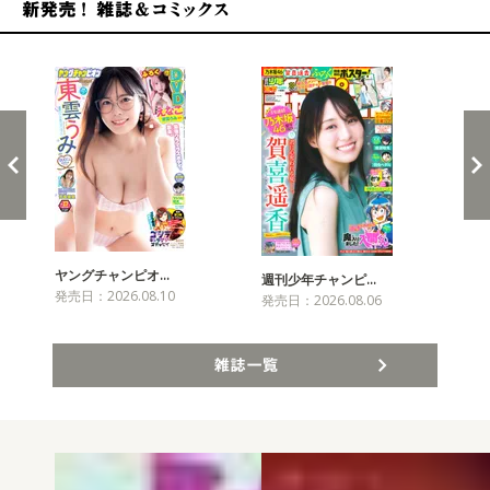
新発売！雑誌&コミックス
ヤングチャンピオ…
チャ
週刊少年チャンピ…
発売日：2026.08.10
発売
発売日：2026.08.06
雑誌一覧