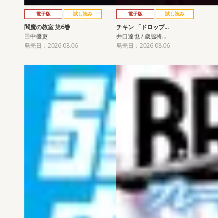
電子版
試し読み
電子版
試し読み
閻魔の教室 第6巻
チキン 「ドロップ…
田中優吏
井口達也 / 歳脇将…
発売日：2026.08.06
発売日：2026.08.06