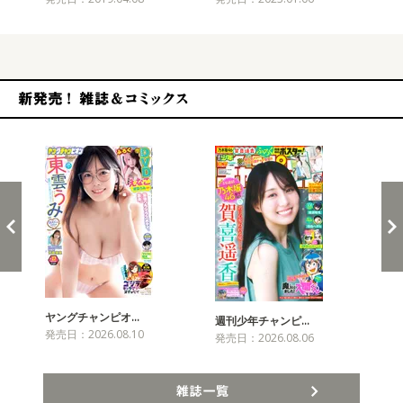
新発売！雑誌&コミックス
ヤングチャンピオ…
チャ
週刊少年チャンピ…
発売日：2026.08.10
発売
発売日：2026.08.06