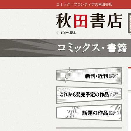
コミック・フロンティアの秋田書店
秋田書店
TOPへ戻る
コミックス
新刊・近刊
これから発売予定
話題の作品