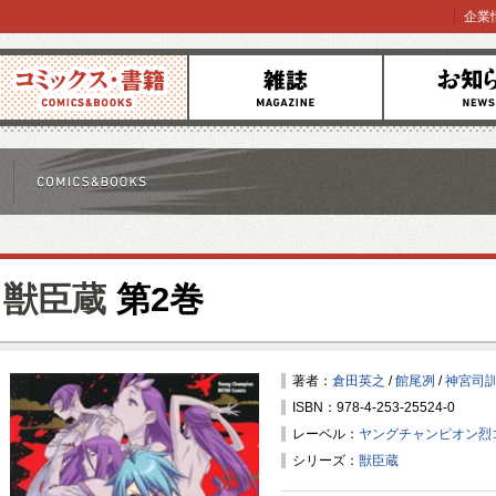
企業
コミックス
雑誌
お知らせ
獣臣蔵
第2巻
著者：
倉田英之
/
館尾冽
/
神宮司
ISBN：978-4-253-25524-0
レーベル：
ヤングチャンピオン烈
シリーズ：
獣臣蔵