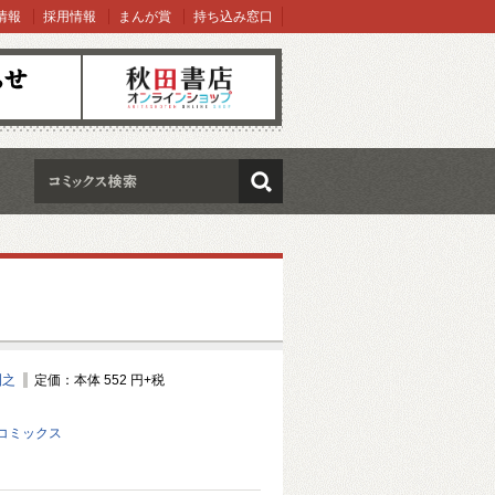
情報
採用情報
まんが賞
持ち込み窓口
オンラインショップ
検索
訓之
定価：本体 552 円+税
コミックス