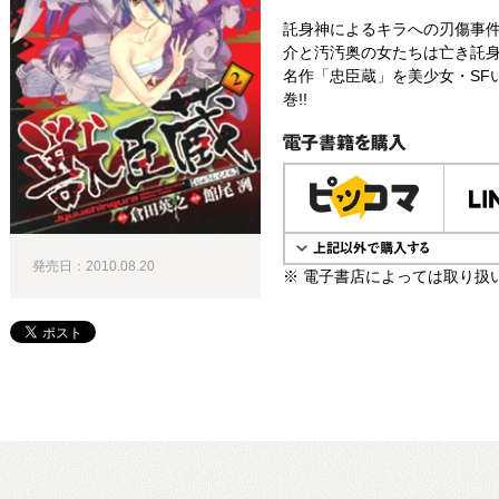
託身神によるキラへの刃傷事
介と汚汚奥の女たちは亡き託身
名作「忠臣蔵」を美少女・SF
巻!!
電子書籍で購入
発売日：2010.08.20
※ 電子書店によっては取り扱