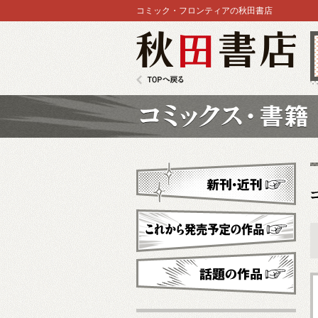
コミック・フロンティアの秋田書店
秋田書店
TOPへ戻る
コミックス
新刊・近刊
これから発売予定
話題の作品