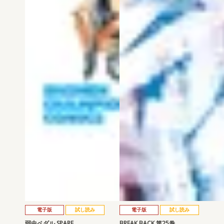
電子版
試し読み
電子版
試し読み
弱虫ペダル SPARE …
BREAK BACK 第25巻