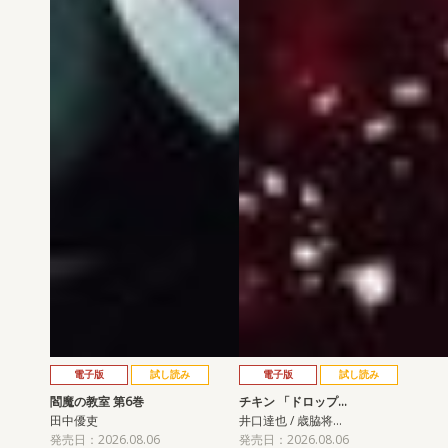
電子版
試し読み
電子版
試し読み
閻魔の教室 第6巻
チキン 「ドロップ…
田中優吏
井口達也 / 歳脇将…
発売日：2026.08.06
発売日：2026.08.06