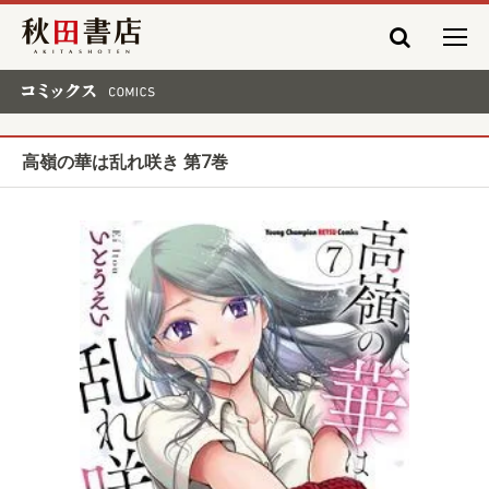
秋田書店
コミックス COMICS
高嶺の華は乱れ咲き 第7巻