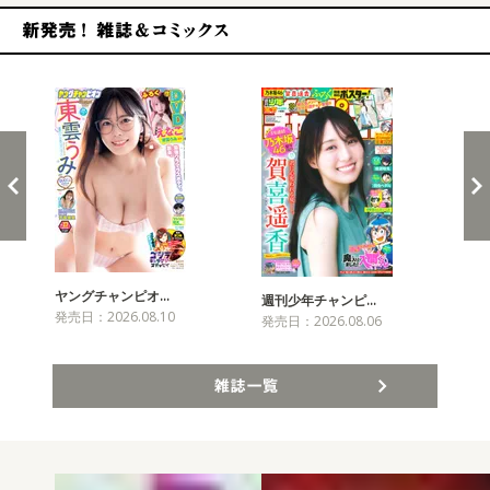
新発売！雑誌&コミックス
ヤングチャンピオ…
チャ
週刊少年チャンピ…
発売日：2026.08.10
発売
発売日：2026.08.06
雑誌一覧