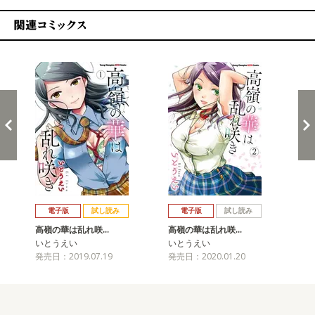
関連コミックス
戻る
進む
電子版
試し読み
電子版
試し読み
高嶺の華は乱れ咲…
高嶺の華は乱れ咲…
高
いとうえい
いとうえい
い
発売日：2019.07.19
発売日：2020.01.20
発売