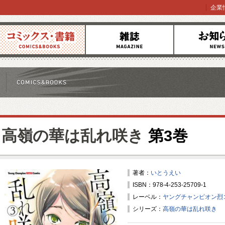
企業
コミックス
雑誌
お知らせ
高嶺の華は乱れ咲き
第3巻
著者：
いとうえい
ISBN：978-4-253-25709-1
レーベル：
ヤングチャンピオン烈
シリーズ：
高嶺の華は乱れ咲き