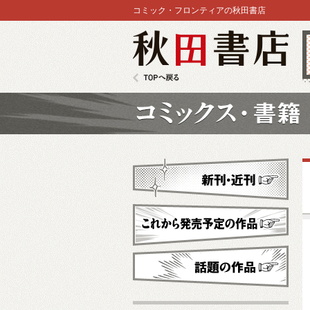
コミック・フロンティアの秋田書店
秋田書店
TOPへ戻る
コミックス
新刊・近刊
これから発売予定
話題の作品