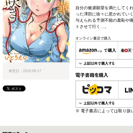
自分の被虐願望を満たしてくれ
った澤田に徐々に惹かれてい
与えられる予測不能の羞恥や
トさせて行く…。
オンライン書店で購入
発売日：2020.09.17
電子書籍で購入
※ 電子書店によっては取り扱