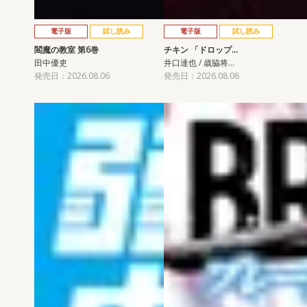
電子版
試し読み
電子版
試し読み
閻魔の教室 第6巻
チキン 「ドロップ…
田中優吏
井口達也 / 歳脇将…
発売日：2026.08.06
発売日：2026.08.06