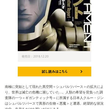
発売日：2018.12.20
試し読みはこちら
南極に突如として現れた異空間＜シュバルツバース＞の拡大によ
り、世界は滅亡の危機に瀕していた…。人類の希望を背負った調
査隊の一つ＜ギガンティック号＞に所属する日本人クルー・ジン
はシュバルツバースで異形の生物＜悪魔＞と遭遇。絶望的な状況
の中、生存をかけた戦いがはじまる……。