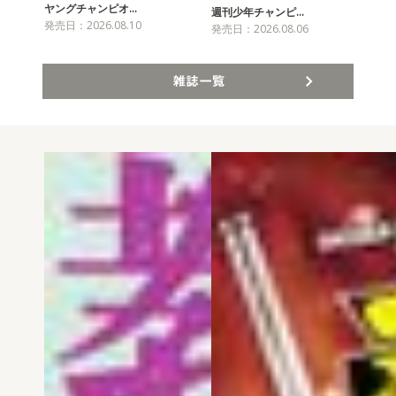
ヤングチャンピオ…
チャ
週刊少年チャンピ…
発売日：2026.08.10
発売
発売日：2026.08.06
雑誌一覧