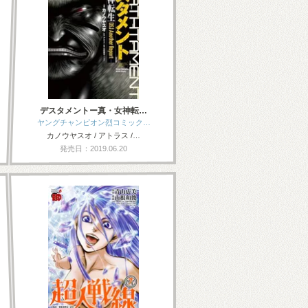
デスタメントー真・女神転…
ヤングチャンピオン烈コミック…
カノウヤスオ / アトラス /…
発売日：2019.06.20