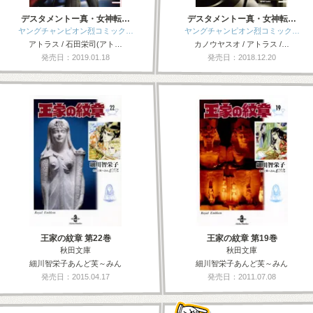
デスタメントー真・女神転…
デスタメントー真・女神転…
ヤングチャンピオン烈コミック…
ヤングチャンピオン烈コミック…
アトラス / 石田栄司(アト…
カノウヤスオ / アトラス /…
発売日：2019.01.18
発売日：2018.12.20
王家の紋章 第22巻
王家の紋章 第19巻
秋田文庫
秋田文庫
細川智栄子あんど芙～みん
細川智栄子あんど芙～みん
発売日：2015.04.17
発売日：2011.07.08