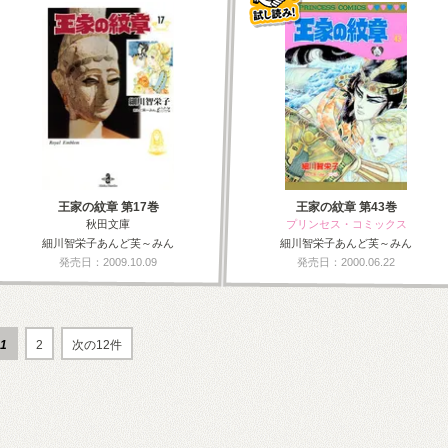
王家の紋章 第17巻
王家の紋章 第43巻
秋田文庫
プリンセス・コミックス
細川智栄子あんど芙～みん
細川智栄子あんど芙～みん
発売日：2009.10.09
発売日：2000.06.22
1
2
次の12件