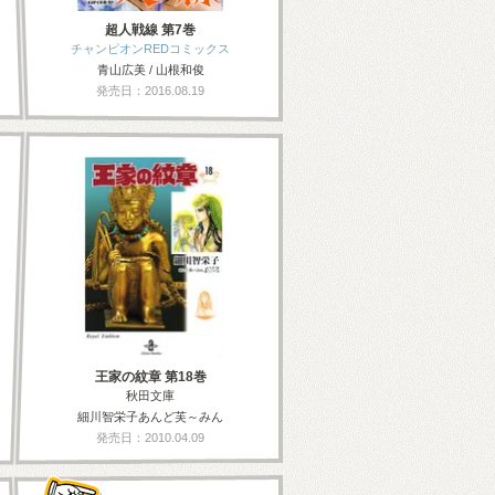
超人戦線 第7巻
チャンピオンREDコミックス
青山広美 / 山根和俊
発売日：2016.08.19
王家の紋章 第18巻
秋田文庫
細川智栄子あんど芙～みん
発売日：2010.04.09