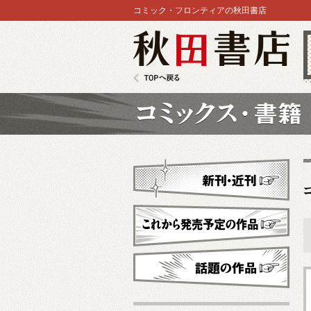
コミック・フロンティアの秋田書店
秋田書店
TOPへ戻る
コミックス
新刊・近刊
これから発売予定
話題の作品