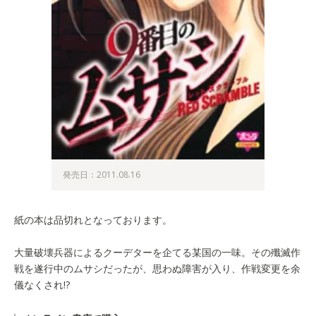
発売日：2011.08.16
紙の本は品切れとなっております。
大量破壊兵器によるクーデターを企てる某国の一味。その殲滅作
戦を遂行中のムサシだったが、思わぬ障害が入り、作戦変更を余
儀なくされ!?