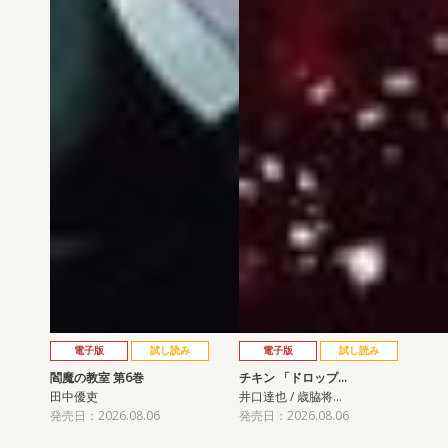
電子版
試し読み
電子版
試し読み
閻魔の教室 第6巻
チキン 「ドロップ…
田中優吏
井口達也 / 歳脇将…
発売日：2026.08.06
発売日：2026.08.06