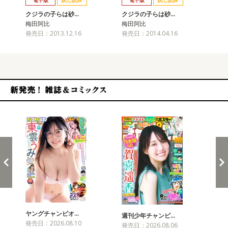
電子版
試し読み
電子版
試し読み
クジラの子らは砂…
クジラの子らは砂…
ク
梅田阿比
梅田阿比
梅
発売日：2013.12.16
発売日：2014.04.16
発売
新発売！雑誌&コミックス
ヤングチャンピオ…
チャ
週刊少年チャンピ…
発売日：2026.08.10
発売
発売日：2026.08.06