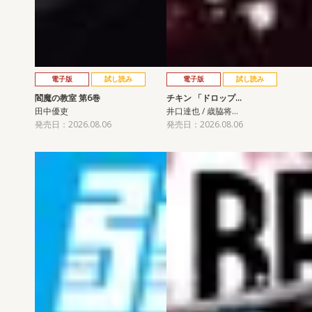
電子版
試し読み
電子版
試し読み
閻魔の教室 第6巻
チキン 「ドロップ…
田中優吏
井口達也 / 歳脇将…
発売日：2026.08.06
発売日：2026.08.06