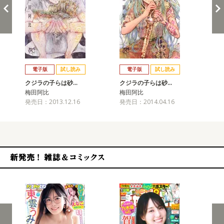
戻る
進む
電子版
試し読み
電子版
試し読み
クジラの子らは砂…
クジラの子らは砂…
ク
梅田阿比
梅田阿比
梅
発売日：2013.12.16
発売日：2014.04.16
発売
新発売！雑誌&コミックス