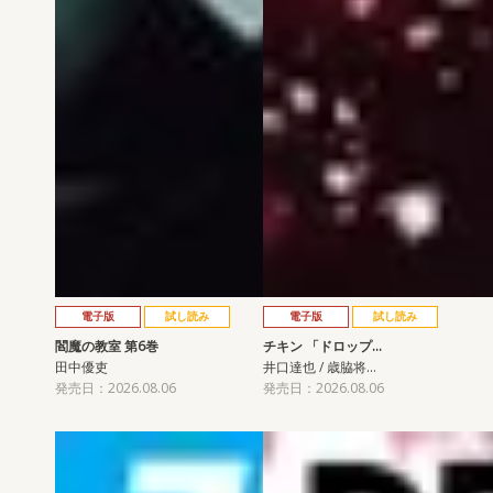
電子版
試し読み
電子版
試し読み
閻魔の教室 第6巻
チキン 「ドロップ…
田中優吏
井口達也 / 歳脇将…
発売日：2026.08.06
発売日：2026.08.06