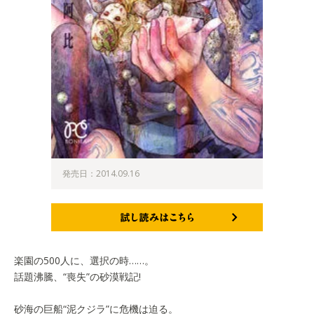
発売日：2014.09.16
試し読みはこちら
楽園の500人に、選択の時……。
話題沸騰、“喪失”の砂漠戦記!
砂海の巨船“泥クジラ”に危機は迫る。