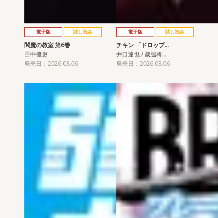
電子版
試し読み
電子版
試し読み
閻魔の教室 第6巻
チキン 「ドロップ…
田中優吏
井口達也 / 歳脇将…
発売日：2026.08.06
発売日：2026.08.06