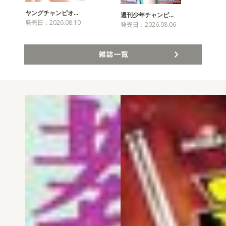
ヤングチャンピオ…
チャ
週刊少年チャンピ…
発売日：2026.08.10
発売
発売日：2026.08.06
雑誌一覧