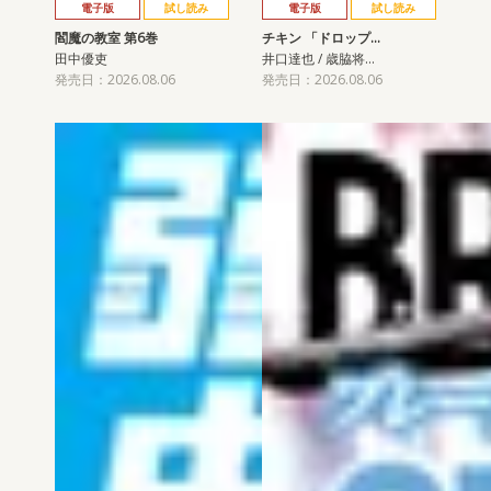
電子版
試し読み
電子版
試し読み
閻魔の教室 第6巻
チキン 「ドロップ…
田中優吏
井口達也 / 歳脇将…
発売日：2026.08.06
発売日：2026.08.06