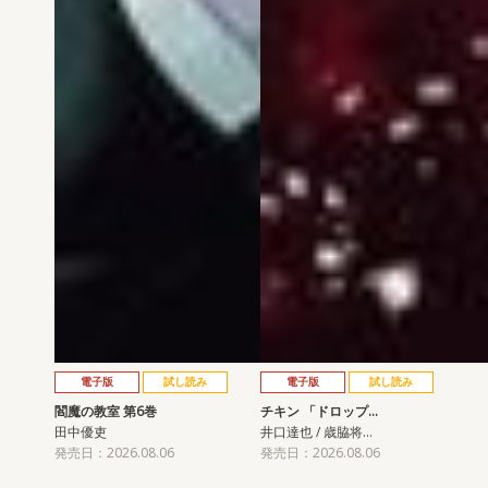
電子版
試し読み
電子版
試し読み
閻魔の教室 第6巻
チキン 「ドロップ…
田中優吏
井口達也 / 歳脇将…
発売日：2026.08.06
発売日：2026.08.06