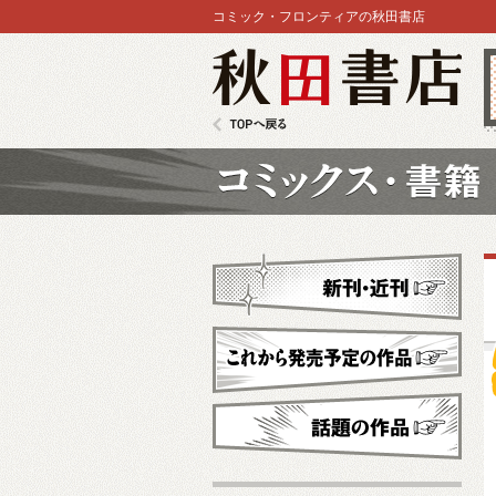
コミック・フロンティアの秋田書店
秋田書店
TOPへ戻る
コミックス
新刊・近刊
これから発売予定
話題の作品