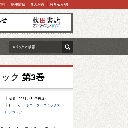
情報
採用情報
まんが賞
持ち込み窓口
オンラインショップ
検索
ラック
第3巻
定価：550円 (10%税込)
レーベル：
ボニータ・コミックス
ント ブラック