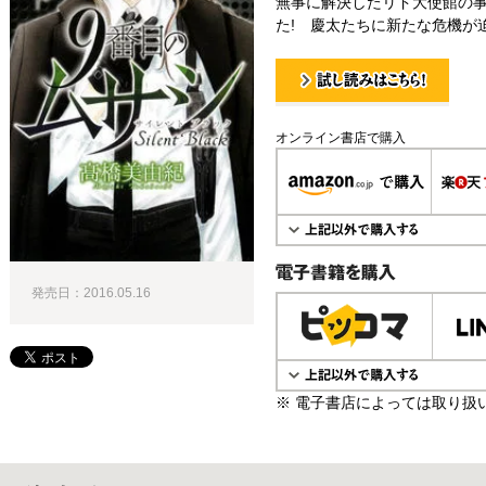
無事に解決したリド大使館の
た! 慶太たちに新たな危機が迫
試し読み！
オンライン書店で購入
発売日：2016.05.16
電子書籍で購入
※ 電子書店によっては取り扱