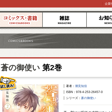
企業
コミックス
雑誌
お知らせ
蒼の御使い
第2巻
著者：
潮見知佳
ISBN：978-4-253-26457-0
試し読み！
シリーズ：
蒼の御使い