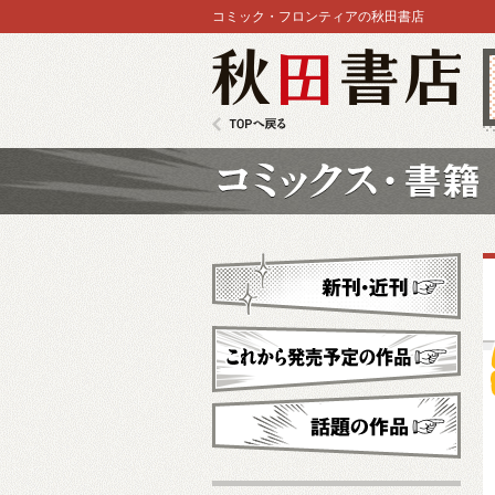
コミック・フロンティアの秋田書店
秋田書店
TOPへ戻る
コミックス
新刊・近刊
これから発売予定
話題の作品