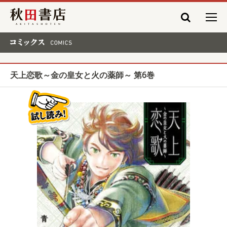
秋田書店
コミックス COMICS
天上恋歌～金の皇女と火の薬師～ 第6巻