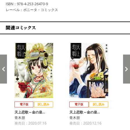
ISBN：978-4-253-26470-9
レーベル：ボニータ・コミックス
関連コミックス
戻る
進む
電子版
試し読み
電子版
試し読み
天上恋歌～金の皇…
天上恋歌～金の皇…
天
青木朋
青木朋
青
発売日：2020.07.16
発売日：2020.12.16
発売