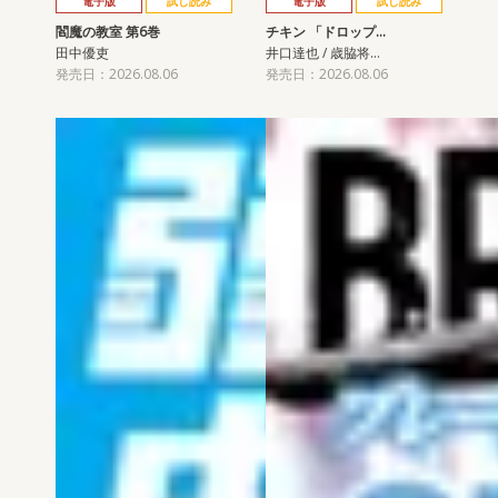
電子版
試し読み
電子版
試し読み
閻魔の教室 第6巻
チキン 「ドロップ…
田中優吏
井口達也 / 歳脇将…
発売日：2026.08.06
発売日：2026.08.06