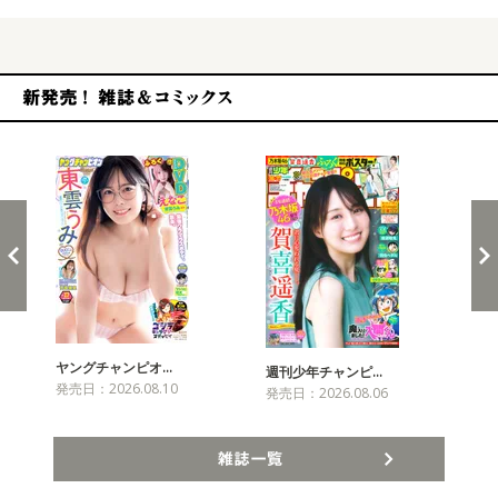
新発売！雑誌&コミックス
ヤングチャンピオ…
チャ
週刊少年チャンピ…
発売日：2026.08.10
発売
発売日：2026.08.06
雑誌一覧