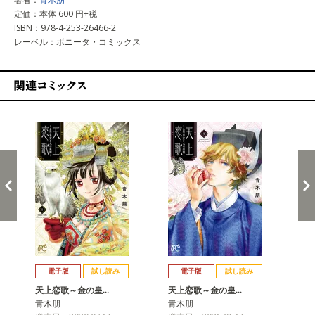
定価：本体 600 円+税
ISBN：978-4-253-26466-2
レーベル：ボニータ・コミックス
関連コミックス
戻る
進む
電子版
試し読み
電子版
試し読み
天上恋歌～金の皇…
天上恋歌～金の皇…
天
青木朋
青木朋
青