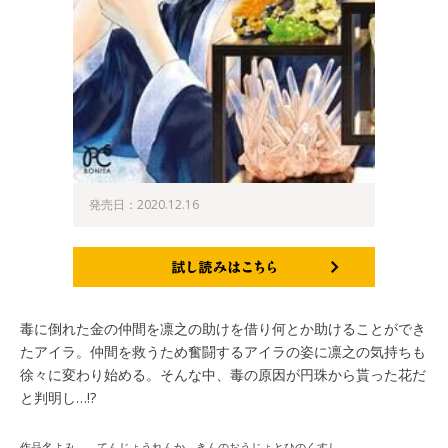
発売日：2020.12.16
試し読みはこちら
毒に倒れた金の仲間を凛之の助けを借り何とか助けることができ
たアイラ。仲間を救うため奮闘するアイラの姿に凛之の気持ちも
徐々に変わり始める。そんな中、毒の原因が円珠から貰った花だ
と判明し…!?
作品名よみ てんじょうれんか きんのおうじょとひのくすし