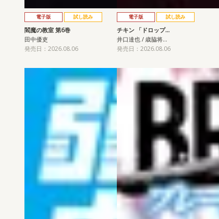
電子版
試し読み
電子版
試し読み
閻魔の教室 第6巻
チキン 「ドロップ…
田中優吏
井口達也 / 歳脇将…
発売日：2026.08.06
発売日：2026.08.06