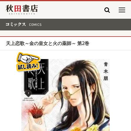
秋田書店
コミックス COMICS
天上恋歌～金の皇女と火の薬師～ 第2巻