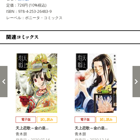
定価：726円 (10%税込)
ISBN：978-4-253-26483-9
レーベル：ボニータ・コミックス
関連コミックス
戻る
進む
電子版
試し読み
電子版
試し読み
天上恋歌～金の皇…
天上恋歌～金の皇…
天
青木朋
青木朋
青
発売日：2020.07.16
発売日：2020.12.16
発売