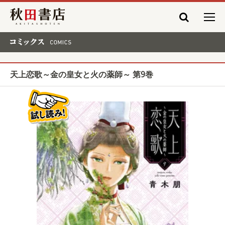
秋田書店
コミックス COMICS
天上恋歌～金の皇女と火の薬師～ 第9巻