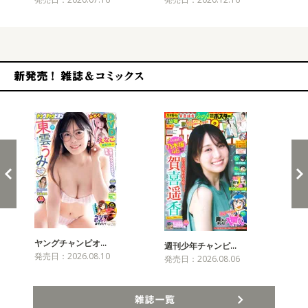
新発売！雑誌&コミックス
ヤングチャンピオ…
チャ
週刊少年チャンピ…
発売日：2026.08.10
発売
発売日：2026.08.06