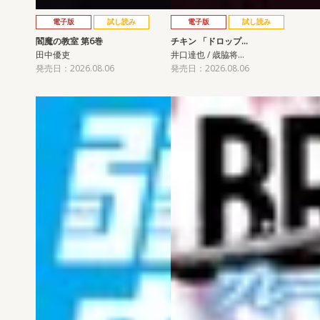
電子版
試し読み
電子版
試し読み
閻魔の教室 第6巻
チキン 「ドロップ…
田中優吏
井口達也 / 歳脇将…
発売日：2026.08.06
発売日：2026.08.06