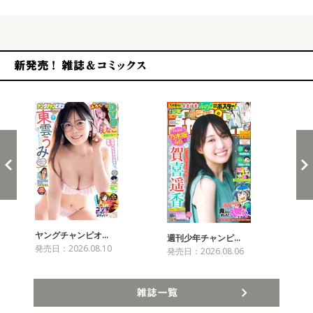
新発売！雑誌&コミックス
ヤングチャンピオ…
チャ
週刊少年チャンピ…
発売日：2026.08.10
発売
発売日：2026.08.06