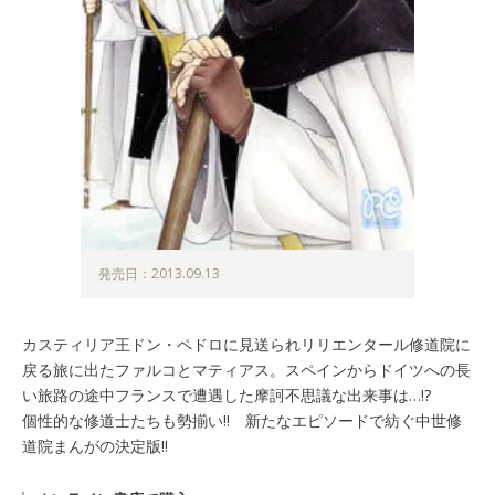
発売日：2013.09.13
カスティリア王ドン・ペドロに見送られリリエンタール修道院に
戻る旅に出たファルコとマティアス。スペインからドイツへの長
い旅路の途中フランスで遭遇した摩訶不思議な出来事は…!?
個性的な修道士たちも勢揃い!! 新たなエピソードで紡ぐ中世修
道院まんがの決定版!!