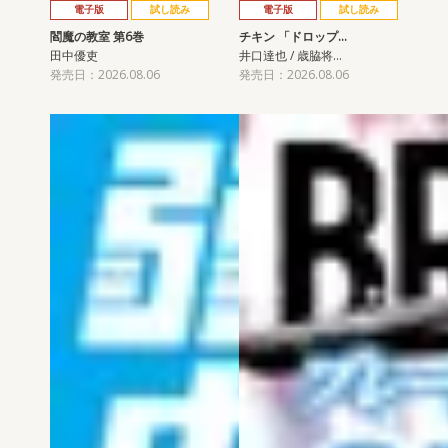
電子版
試し読み
電子版
試し読み
閻魔の教室 第6巻
チキン 「ドロップ…
田中優吏
井口達也 / 歳脇将…
発売日：2026.08.06
発売日：2026.08.06