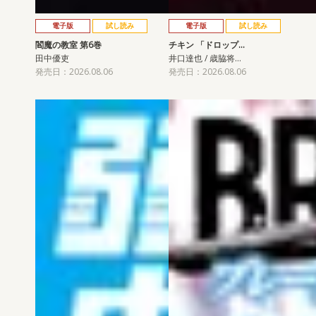
電子版
試し読み
電子版
試し読み
閻魔の教室 第6巻
チキン 「ドロップ…
田中優吏
井口達也 / 歳脇将…
発売日：2026.08.06
発売日：2026.08.06