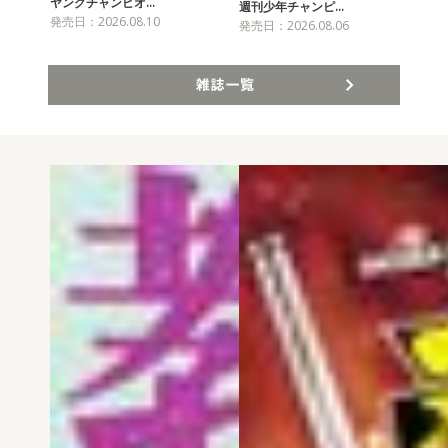
ヤングチャンピオ…
チャ
週刊少年チャンピ…
発売日：2026.08.10
発売
発売日：2026.08.06
雑誌一覧