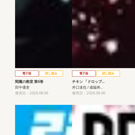
電子版
試し読み
電子版
試し読み
閻魔の教室 第6巻
チキン 「ドロップ…
田中優吏
井口達也 / 歳脇将…
発売日：2026.08.06
発売日：2026.08.06