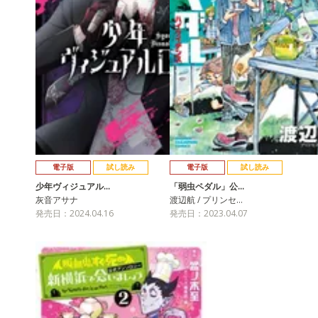
電子版
試し読み
電子版
試し読み
少年ヴィジュアル…
「弱虫ペダル」公…
灰音アサナ
渡辺航 / プリンセ…
発売日：2024.04.16
発売日：2023.04.07