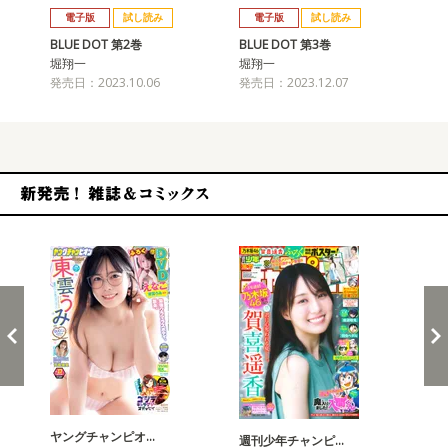
電子版
試し読み
電子版
試し読み
BLUE DOT 第2巻
BLUE DOT 第3巻
BL
堀翔一
堀翔一
堀
発売日：2023.10.06
発売日：2023.12.07
発売
新発売！雑誌&コミックス
ヤングチャンピオ…
チャ
週刊少年チャンピ…