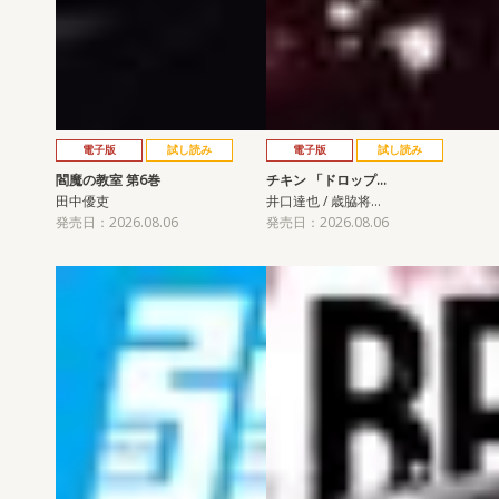
電子版
試し読み
電子版
試し読み
閻魔の教室 第6巻
チキン 「ドロップ…
田中優吏
井口達也 / 歳脇将…
発売日：2026.08.06
発売日：2026.08.06