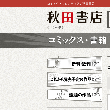
コミック・フロンティアの秋田書店
秋田書店
TOPへ戻る
コミックス
新刊・近刊
これから発売予定
話題の作品