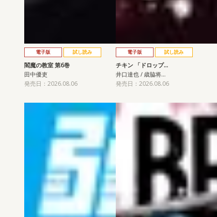
電子版
試し読み
電子版
試し読み
閻魔の教室 第6巻
チキン 「ドロップ…
田中優吏
井口達也 / 歳脇将…
発売日：2026.08.06
発売日：2026.08.06