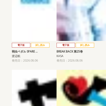
電子版
試し読み
電子版
試し読み
弱虫ペダル SPARE …
BREAK BACK 第25巻
渡辺航
KASA
発売日：2026.08.06
発売日：2026.08.06