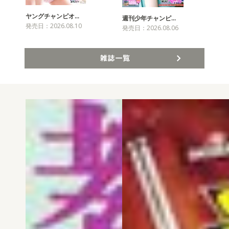
ヤングチャンピオ…
チャ
週刊少年チャンピ…
発売日：2026.08.10
発売
発売日：2026.08.06
雑誌一覧