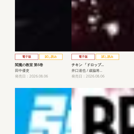
電子版
試し読み
電子版
試し読み
閻魔の教室 第6巻
チキン 「ドロップ…
田中優吏
井口達也 / 歳脇将…
発売日：2026.08.06
発売日：2026.08.06