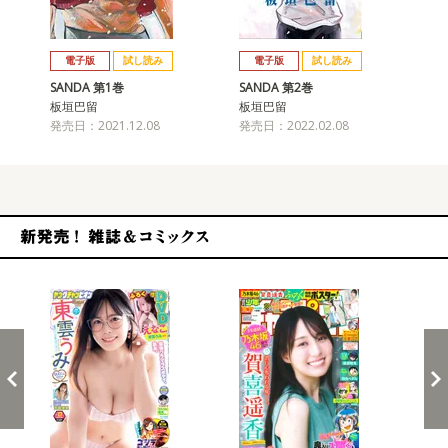
戻る
進む
電子版
試し読み
電子版
試し読み
SANDA 第1巻
SANDA 第2巻
SA
板垣巴留
板垣巴留
板
発売日：2021.12.08
発売日：2022.02.08
発売
新発売！雑誌&コミックス