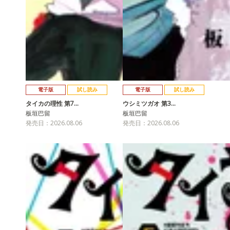
電子版
試し読み
電子版
試し読み
タイカの理性 第7…
ウシミツガオ 第3…
板垣巴留
板垣巴留
発売日：2026.08.06
発売日：2026.08.06