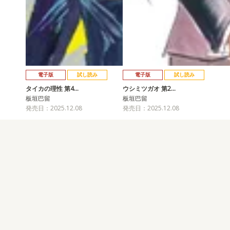
電子版
試し読み
電子版
試し読み
タイカの理性 第4…
ウシミツガオ 第2…
板垣巴留
板垣巴留
発売日：2025.12.08
発売日：2025.12.08