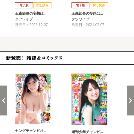
電子版
試し読み
電子版
試し読み
玉森部長の妄想は…
玉森部長の妄想は…
玉
タツワイプ
タツワイプ
タ
発売日：2023.12.07
発売日：2024.02.07
発売
新発売！雑誌&コミックス
ヤングチャンピオ…
チャ
週刊少年チャンピ…