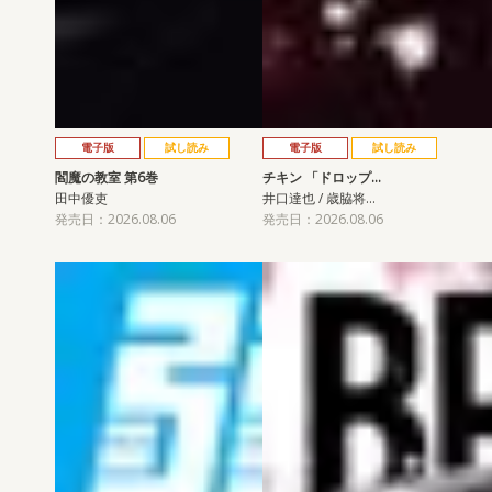
電子版
試し読み
電子版
試し読み
閻魔の教室 第6巻
チキン 「ドロップ…
田中優吏
井口達也 / 歳脇将…
発売日：2026.08.06
発売日：2026.08.06