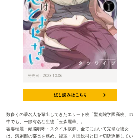
発売日：2023.10.06
試し読みはこちら
数多くの著名人を輩出してきたエリート校「聖奏院学園高校」の
中でも、一際有名な生徒「玉森麗華」。
容姿端麗・頭脳明晰・スタイル抜群、全てにおいて完璧な彼女
は、演劇部の部長を務め、後輩・月田総司と日々切磋琢磨してい