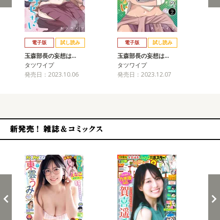
戻る
進む
電子版
試し読み
電子版
試し読み
玉森部長の妄想は…
玉森部長の妄想は…
玉
タツワイプ
タツワイプ
タ
発売日：2023.10.06
発売日：2023.12.07
発売
新発売！雑誌&コミックス