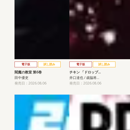
電子版
試し読み
電子版
試し読み
閻魔の教室 第6巻
チキン 「ドロップ…
田中優吏
井口達也 / 歳脇将…
発売日：2026.08.06
発売日：2026.08.06