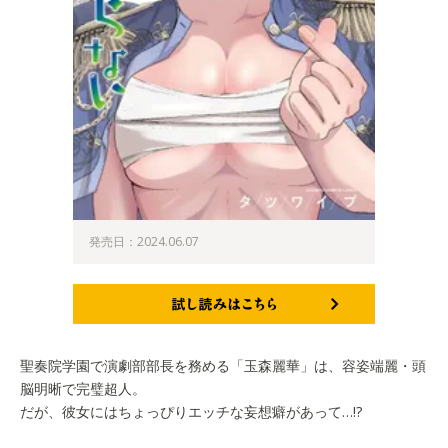
発売日：2024.06.07
試し読みはこちら
聖奏院学園で演劇部部長を務める「玉森麗華」は、容姿端麗・頭
脳明晰で完璧超人。
だが、彼女にはちょっぴりエッチな妄想癖があって…!?