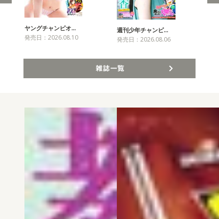
ヤングチャンピオ…
チャ
週刊少年チャンピ…
発売日：2026.08.10
発売
発売日：2026.08.06
雑誌一覧