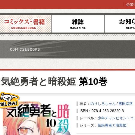
企業
コミックス
雑誌
お知らせ
気絶勇者と暗殺姫
第10巻
著者：
のりしろちゃん
/
雪田幸路
ISBN：978-4-253-28220-8
試し読み！
レーベル：
少年チャンピオン・コ
シリーズ：
気絶勇者と暗殺姫