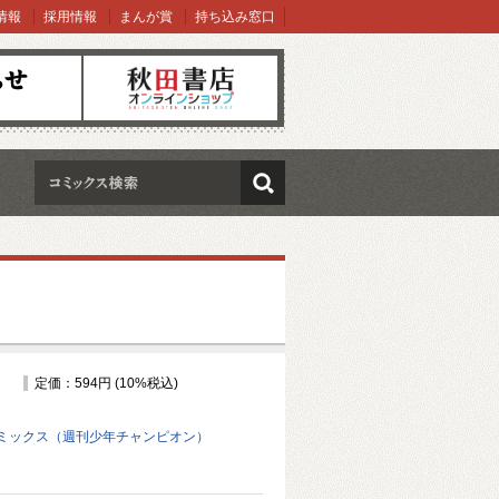
情報
採用情報
まんが賞
持ち込み窓口
オンラインショップ
検索
定価：594円 (10%税込)
ミックス（週刊少年チャンピオン）