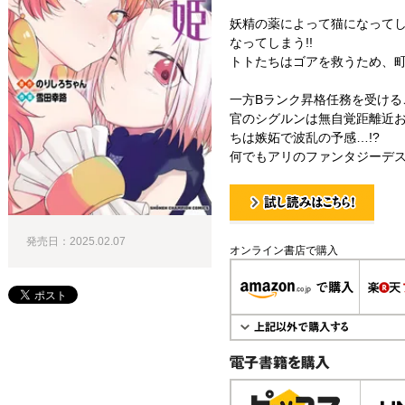
妖精の薬によって猫になってし
なってしまう!!
トトたちはゴアを救うため、町
一方Bランク昇格任務を受ける
官のシグルンは無自覚距離近
ちは嫉妬で波乱の予感…!?
何でもアリのファンタジーデスラ
試し読み！
発売日：2025.02.07
オンライン書店で購入
電子書籍で購入