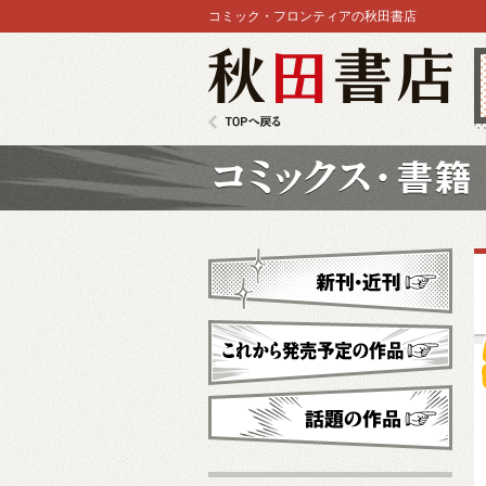
コミック・フロンティアの秋田書店
秋田書店
TOPへ戻る
コミックス
新刊・近刊
これから発売予定
話題の作品