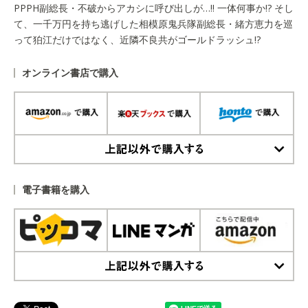
PPPH副総長・不破からアカシに呼び出しが…!! 一体何事か!? そし
て、一千万円を持ち逃げした相模原鬼兵隊副総長・緒方恵力を巡
って狛江だけではなく、近隣不良共がゴールドラッシュ!?
オンライン書店で購入
上記以外で購入する
電子書籍を購入
上記以外で購入する