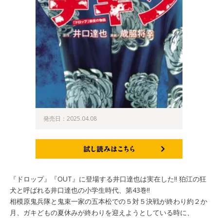
発売日：2025.04.08
試し読みはこちら
『ドロップ』『OUT』に登場する井口達也は実在した!! 狛江の狂
犬と呼ばれる井口達也の小学生時代、第43巻!!
相模原鬼兵隊と鬼束一家の五本松での５対５決戦が終わり約２か
月、ガキどもの夏休みが終わりを迎えようとしている時に、