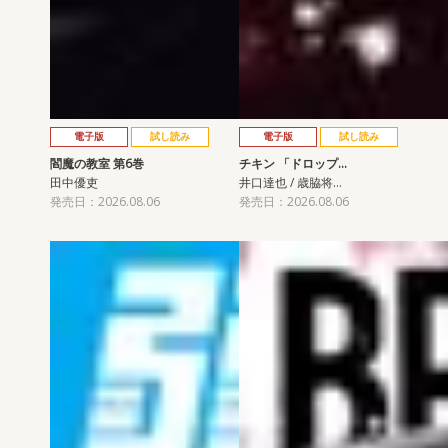
電子版
試し読み
電子版
試し読み
閻魔の教室 第6巻
チキン 「ドロップ…
田中優吏
井口達也 / 歳脇将…
発売日：2026.08.06
発売日：2026.08.06