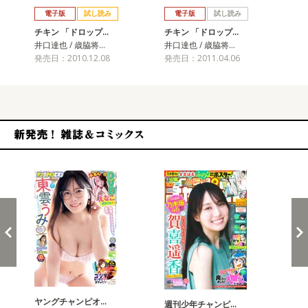
電子版
試し読み
電子版
試し読み
チキン 「ドロップ…
チキン 「ドロップ…
チ
井口達也 / 歳脇将…
井口達也 / 歳脇将…
井口
発売日：2010.12.08
発売日：2011.04.06
発売
新発売！雑誌&コミックス
ヤングチャンピオ…
チャ
週刊少年チャンピ…