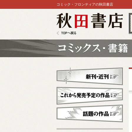
コミック・フロンティアの秋田書店
秋田書店
TOPへ戻る
コミックス
新刊・近刊
これから発売予定
話題の作品