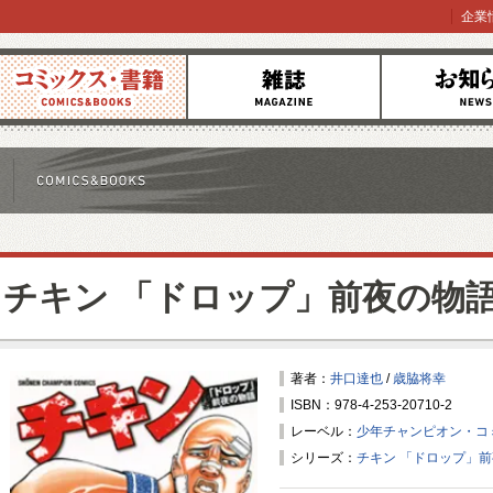
企業
コミックス
雑誌
お知らせ
チキン 「ドロップ」前夜の物
著者：
井口達也
/
歳脇将幸
ISBN：978-4-253-20710-2
レーベル：
少年チャンピオン・コ
シリーズ：
チキン 「ドロップ」