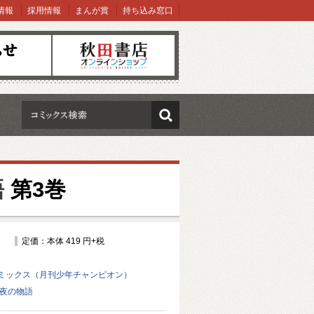
情報
採用情報
まんが賞
持ち込み窓口
オンラインショップ
検索
語
第3巻
定価：本体 419 円+税
ミックス（月刊少年チャンピオン）
前夜の物語