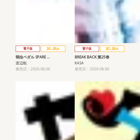
電子版
試し読み
電子版
試し読み
弱虫ペダル SPARE …
BREAK BACK 第25巻
渡辺航
KASA
発売日：2026.08.06
発売日：2026.08.06