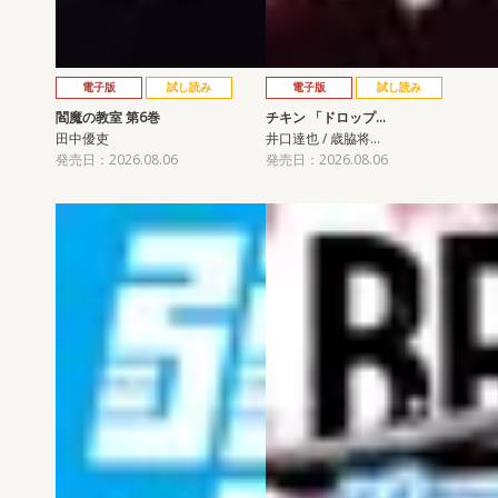
電子版
試し読み
電子版
試し読み
閻魔の教室 第6巻
チキン 「ドロップ…
田中優吏
井口達也 / 歳脇将…
発売日：2026.08.06
発売日：2026.08.06