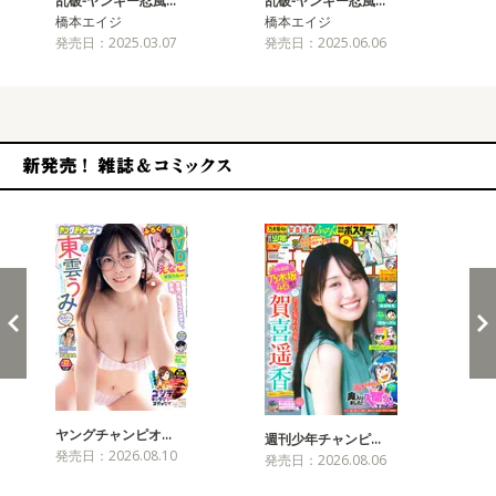
乱破-ヤンキー忍風…
乱破-ヤンキー忍風…
乱
橋本エイジ
橋本エイジ
橋
発売日：2025.03.07
発売日：2025.06.06
発売
新発売！雑誌&コミックス
ヤングチャンピオ…
チャ
週刊少年チャンピ…
発売日：2026.08.10
発売
発売日：2026.08.06