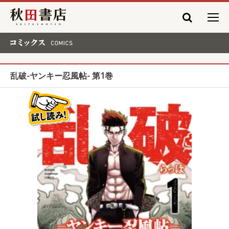
秋田書店
コミックス COMICS
乱破-ヤンキー忍風帖- 第1巻