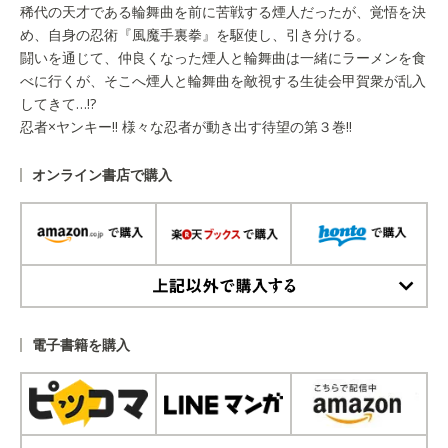
稀代の天才である輪舞曲を前に苦戦する煙人だったが、覚悟を決
め、自身の忍術『風魔手裏拳』を駆使し、引き分ける。
闘いを通じて、仲良くなった煙人と輪舞曲は一緒にラーメンを食
べに行くが、そこへ煙人と輪舞曲を敵視する生徒会甲賀衆が乱入
してきて…!?
忍者×ヤンキー!! 様々な忍者が動き出す待望の第３巻!!
オンライン書店で購入
上記以外で購入する
電子書籍を購入