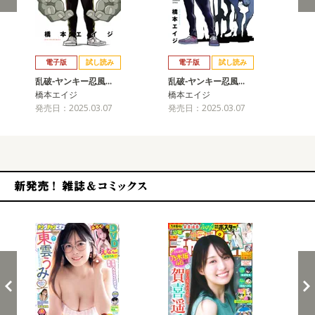
戻る
進む
電子版
試し読み
電子版
試し読み
乱破-ヤンキー忍風…
乱破-ヤンキー忍風…
乱
橋本エイジ
橋本エイジ
橋
発売日：2025.03.07
発売日：2025.03.07
発売
新発売！雑誌&コミックス