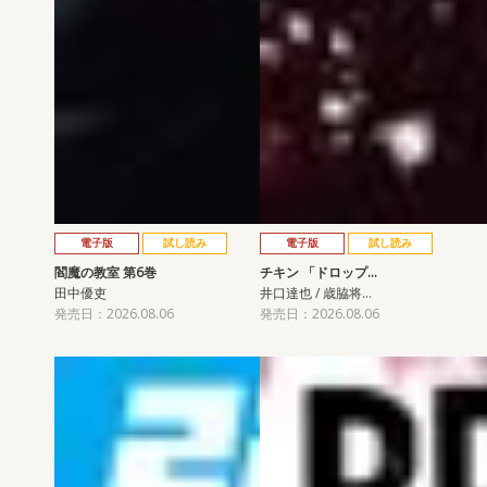
電子版
試し読み
電子版
試し読み
閻魔の教室 第6巻
チキン 「ドロップ…
田中優吏
井口達也 / 歳脇将…
発売日：2026.08.06
発売日：2026.08.06