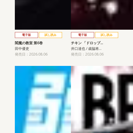
電子版
試し読み
電子版
試し読み
閻魔の教室 第6巻
チキン 「ドロップ…
田中優吏
井口達也 / 歳脇将…
発売日：2026.08.06
発売日：2026.08.06