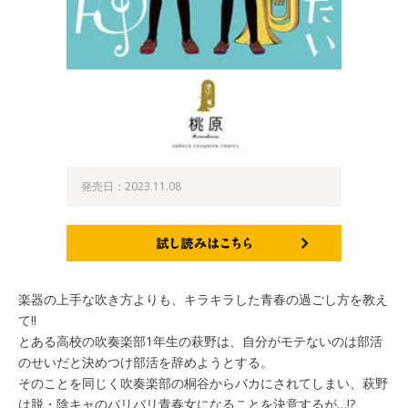
発売日：2023.11.08
試し読みはこちら
楽器の上手な吹き方よりも、キラキラした青春の過ごし方を教え
て!!
とある高校の吹奏楽部1年生の萩野は、自分がモテないのは部活
のせいだと決めつけ部活を辞めようとする。
そのことを同じく吹奏楽部の桐谷からバカにされてしまい、萩野
は脱・陰キャのバリバリ青春女になることを決意するが…!?