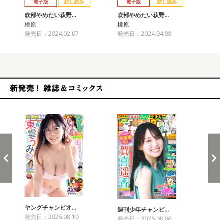
電子版
試し読み
電子版
試し読み
吹部やめたい萩野…
吹部やめたい萩野…
吹
桃原
桃原
桃
発売日：2024.02.07
発売日：2024.04.08
発売
新発売！雑誌&コミックス
ヤングチャンピオ…
チャ
週刊少年チャンピ…
発売日：2026.08.10
発売
発売日：2026.08.06