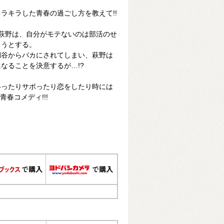
ラキラした青春の過ごし方を教えて!!
萩野は、自分がモテないのは部活のせ
ようとする。
桐谷からバカにされてしまい、萩野は
なることを決意するが…!?
弁ったりサボったり恋をしたり時には
春コメディ!!!