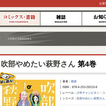
企業
コミックス
雑誌
お知らせ
吹部やめたい萩野さん
第4巻
著者：
桃原
ISBN：978-4-253-29210-8
試し読み！
レーベル：
少年チャンピオン・コ
シリーズ：
吹部やめたい萩野さん