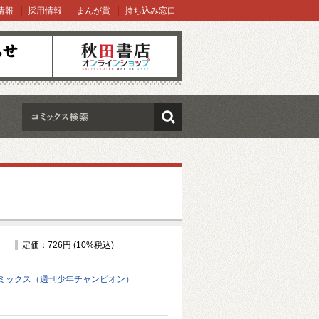
情報
採用情報
まんが賞
持ち込み窓口
オンラインショップ
検索
定価：726円 (10%税込)
ミックス（週刊少年チャンピオン）