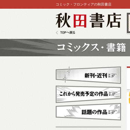
コミック・フロンティアの秋田書店
秋田書店
TOPへ戻る
コミックス
新刊・近刊
これから発売予定
話題の作品