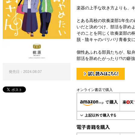
楽器の上手な吹き方よりも、キ
とある高校の吹奏楽部1年生の
いだと決めつけ、部活を辞め
そのことを同じく吹奏楽部の
脱・陰キャのバリバリ青春女に
個性あふれる部員たちが、駄
部活を辞めたがったり!?の癖強青
発売日：2024.08.07
試し読み！
オンライン書店で購入
電子書籍で購入